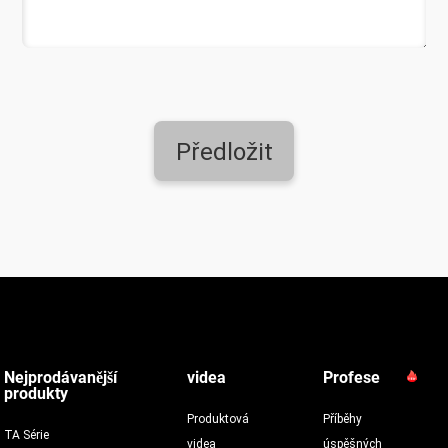
Předložit
Nejprodávanější
videa
Profese
produkty
Produktová
Příběhy
TA Série
videa
úspěšných