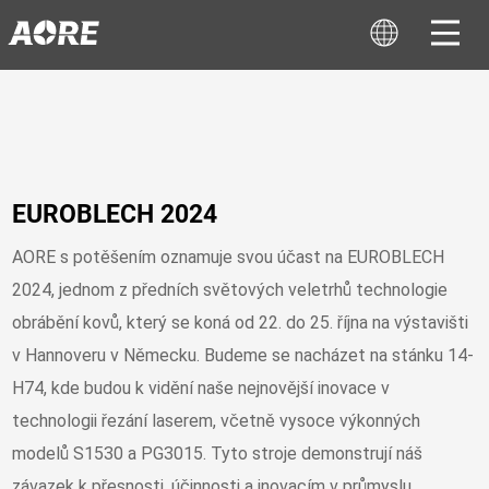
EUROBLECH 2024
AORE s potěšením oznamuje svou účast na EUROBLECH
2024, jednom z předních světových veletrhů technologie
obrábění kovů, který se koná od 22. do 25. října na výstavišti
v Hannoveru v Německu. Budeme se nacházet na stánku 14-
H74, kde budou k vidění naše nejnovější inovace v
technologii řezání laserem, včetně vysoce výkonných
modelů S1530 a PG3015. Tyto stroje demonstrují náš
závazek k přesnosti, účinnosti a inovacím v průmyslu