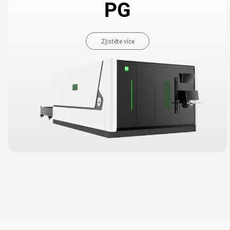
PG
Zjistěte více