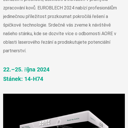
zpracování kovů. EUROBLECH 2024 nabízí profesionálům
jedinečnou příležitost prozkoumat pokročilá řešení a
špičkové technologie. Srdečně vás zveme k návštěvě
našeho stánku, kde se dozvíte více o odbornosti AORE v
oblasti laserového řezání a prodiskutujete potenciální
partnerství.
22.–25. října 2024
Stánek: 14-H74