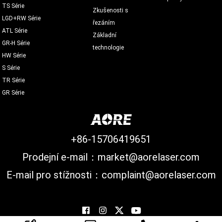
TS Série
Zkušenosti s
LGD+RW Série
řezáním
ATL Série
Základní
GR-H Série
technologie
HW Série
S Série
TR Série
GR Série
+86-15706419651
Prodejní e-mail：market@aorelaser.com
E-mail pro stížnosti：complaint@aorelaser.com