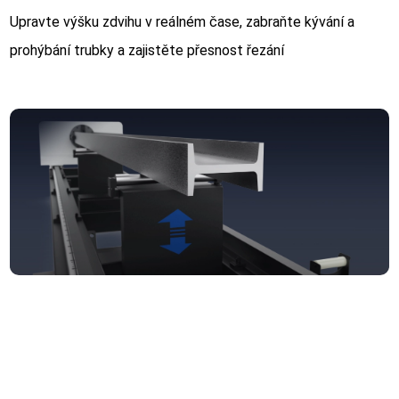
Upravte výšku zdvihu v reálném čase, zabraňte kývání a
prohýbání trubky a zajistěte přesnost řezání