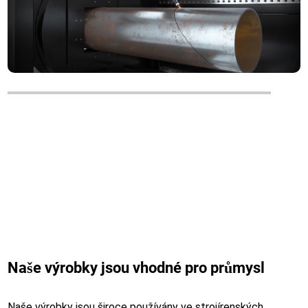
Funkce drážky
±45° řezání drážky, různé tvarování drážky
Naše výrobky jsou vhodné pro průmysl
Naše výrobky jsou široce používány ve strojírenských