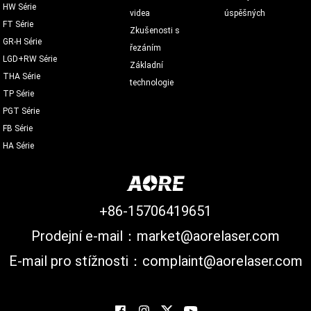
HW Série
videa
úspěšných
FT Série
Zkušenosti s
GR-H Série
řezáním
LGD+RW Série
Základní
THA Série
technologie
TP Série
PGT Série
FB Série
HA Série
+86-15706419651
Prodejní e-mail：market@aorelaser.com
E-mail pro stížnosti：complaint@aorelaser.com