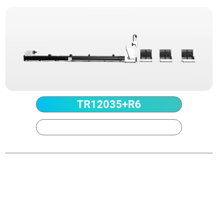
TR12035+R6
TR12069+R6
Výkon
3-12kW
Max. Délka suroviny
12500 mm