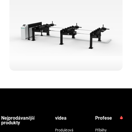
Nejprodávanější
videa
Profese
produkty
Produktová
Příběhy