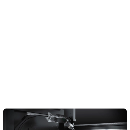
Průměr kulaté trubky
Φ150-Φ350 mm
Délka strany čtvercové
□15*15-□350*350mm
trubky
Max. Zrychlení
0.8G
Nepovinné