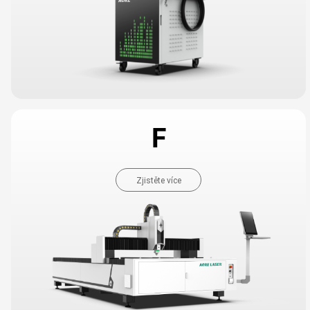
F
Zjistěte více