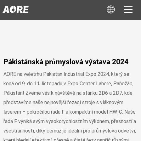
Pákistánská průmyslová výstava 2024
AORE na veletrhu Pakistan Industrial Expo 2024, který se
koná od 9. do 11. listopadu v Expo Center Lahore, Paňdžáb,
Pákistán! Zveme vás k návštěvě na stánku 2D6 a 2D7, kde
představíme naše nejnovější řezací stroje s vláknovým
laserem – pokročilou řadu F a kompaktní model HW-C. Naše
řada F vyniká svým vysokorychlostním výkonem, přesností a
všestranností, díky čemuž je ideální pro průmyslová odvětví,
která hledají efektivní, přesné a čisté řezy napříč různými